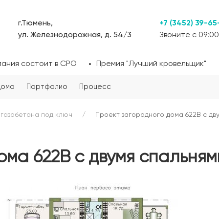
г.Тюмень,
+7 (3452) 39-65
ул. Железнодорожная, д. 54/3
Звоните с 09:00
пания состоит в СРО
Премия "Лучший кровельщик"
дома
Портфолио
Процесс
 газобетона под ключ
Проект загородного дома 622B с дв
ома 622B с двумя спальням