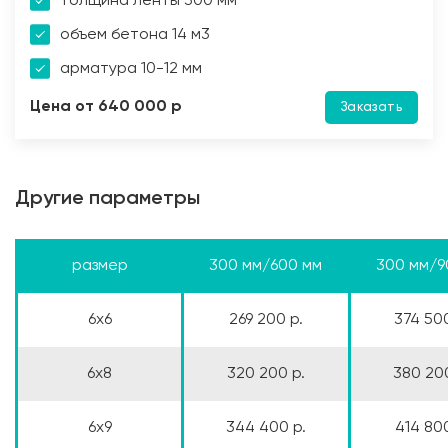
толщина ленты 300 мм
объем бетона 14 м3
арматура 10-12 мм
Цена от 640 000 р
Заказать
Другие параметры
размер
300 мм/600 мм
300 мм/9
6x6
269 200 р.
374 500
6x8
320 200 р.
380 200
6x9
344 400 р.
414 800