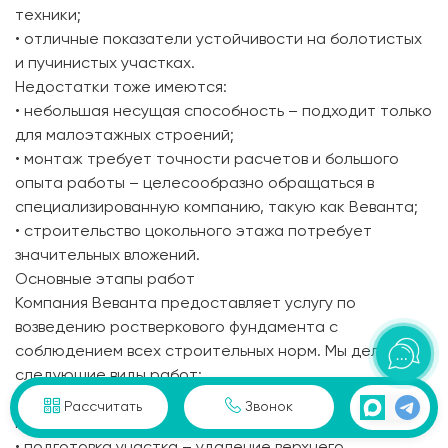
техники;
• отличные показатели устойчивости на болотистых
и пучинистых участках.
Недостатки тоже имеются:
• небольшая несущая способность – подходит только
для малоэтажных строений;
• монтаж требует точности расчетов и большого
опыта работы – целесообразно обращаться в
специализированную компанию, такую как Веванта;
• строительство цокольного этажа потребует
значительных вложений.
Основные этапы работ
Компания Веванта предоставляет услугу по
возведению ростверкового фундамента с
соблюдением всех строительных норм. Мы делаем
следующие виды работ:
• согласование проекта с расчетами всех возможных
Рассчитать
Звонок
нагрузок;
• подготовка участка – удаление верхнего