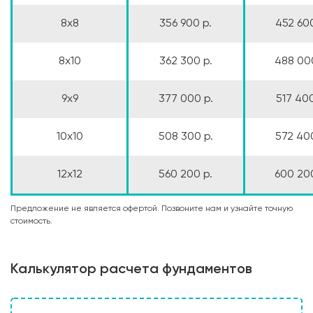
8x8
356 900 р.
452 600
8x10
362 300 р.
488 000
9x9
377 000 р.
517 400
10x10
508 300 р.
572 400
12x12
560 200 р.
600 200
Предложение не является офертой. Позвоните нам и узнайте точную
стоимость.
Калькулятор расчета фундаментов