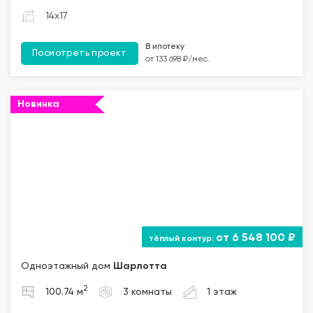
14x17
В ипотеку
Посмотреть проект
от 133 698 ₽/мес.
Новинка
""="">
от 6 548 100 ₽
Одноэтажный дом
Шарлотта
2
100.74 м
3 комнаты
1 этаж