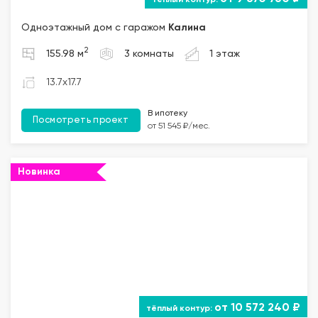
Одноэтажный дом с гаражом
Калина
2
155.98 м
3 комнаты
1 этаж
13.7x17.7
В ипотеку
Посмотреть проект
от 51 545 ₽/мес.
Новинка
""="">
от 10 572 240 ₽