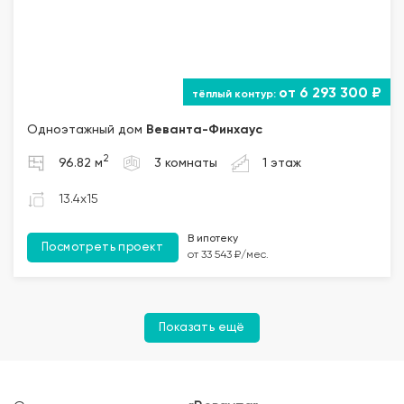
от 6 293 300 ₽
Одноэтажный дом
Веванта
-Финхаус
2
96.82 м
3 комнаты
1 этаж
13.4x15
В ипотеку
Посмотреть проект
от 33 543 ₽/мес.
Показать ещё