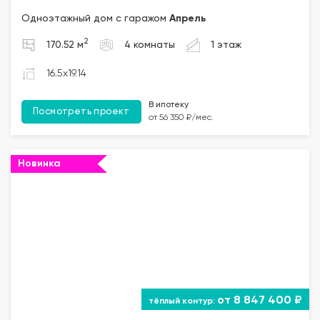
Одноэтажный дом с гаражом
Апрель
2
170.52 м
4 комнаты
1 этаж
16.5x19.14
В ипотеку
Посмотреть проект
от 56 350 ₽/мес.
Новинка
""="">
от 8 847 400 ₽