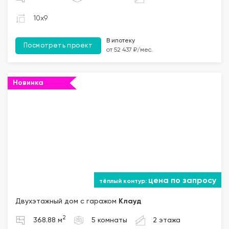
10x9
В ипотеку
Посмотреть проект
от 52 437 ₽/мес.
Новинка
""="">
цена по запросу
Двухэтажный дом с гаражом
Клауд
2
368.88 м
5 комнаты
2 этажа