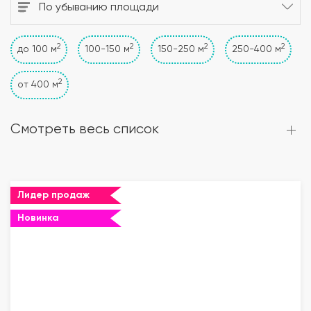
По убыванию площади
2
2
2
2
до 100 м
100-150 м
150-250 м
250-400 м
2
от 400 м
Смотреть весь список
Лидер продаж
Новинка
""="">