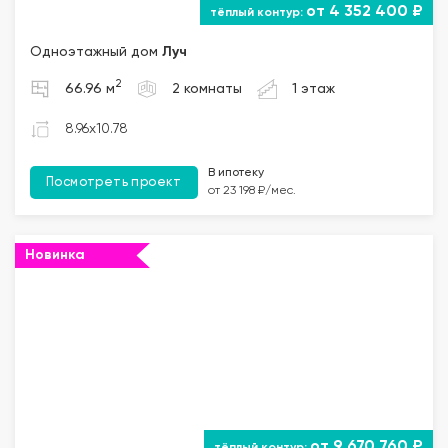
от 4 352 400 ₽
Одноэтажный дом
Луч
2
66.96 м
2 комнаты
1 этаж
8.96x10.78
В ипотеку
Посмотреть проект
от 23 198 ₽/мес.
Новинка
""="">
от 9 670 760 ₽