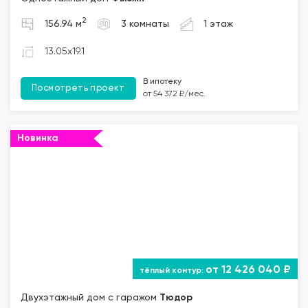
2
156.94 м
3 комнаты
1 этаж
13.05x19.1
В ипотеку
Посмотреть проект
от 54 372 ₽/мес.
Новинка
""="">
от 12 426 040 ₽
Двухэтажный дом с гаражом
Тюдор