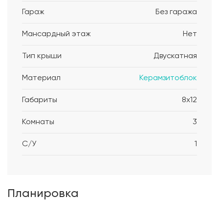
Гараж
Без гаража
Мансардный этаж
Нет
Тип крыши
Двускатная
Материал
Керамзитоблок
Габариты
8x12
Комнаты
3
С/У
1
Планировка