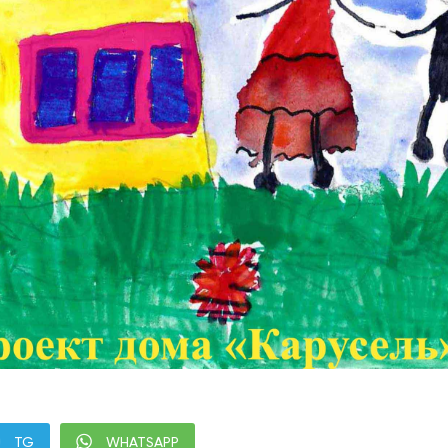
TG
WHATSAPP