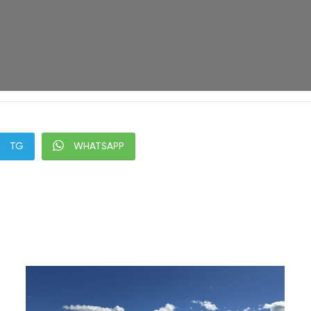
TG
WHATSAPP