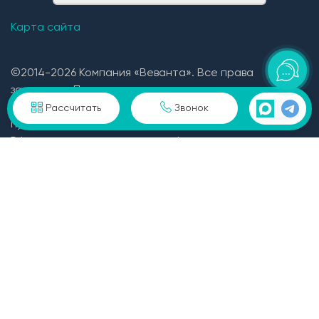
Карта сайта
©2014-2026 Компания «Веванта». Все права
защищены. При использование материала
гиперссылка обязательна. Сайт не является
Рассчитать
Звонок
публичной офертой определяемой положениями ГК
РФ и носит исключительно информационный
характер. Для получения подробной информации о
ценах на дома, стоимости, видах и условий
предоставления услуг обращайтесь в офис продаж.
Закажите обратный звонок, отправьте заявку или
позвоните по телефону +7 (3452) 39-65-71
Пользовательское соглашение и политика
конфиденциальности в отношении персональных
данных