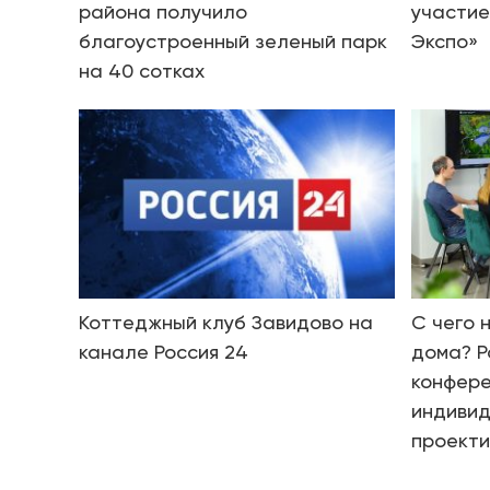
района получило
участие
благоустроенный зеленый парк
Экспо»
на 40 сотках
Коттеджный клуб Завидово на
С чего 
канале Россия 24
дома? Р
конфере
индиви
проект