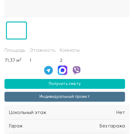
Площадь
Этажность
Комнаты
2
71.37 м
1
2
Получить смету
Индивидуальный проект
Цокольный этаж
Нет
Гараж
Без гаража