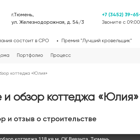
г.Тюмень,
+7 (3452) 39-65
ул. Железнодорожная, д. 54/3
Звоните с 09:00
пания состоит в СРО
Премия "Лучший кровельщик"
дома
Портфолио
Процесс
обзор коттеджа «Юлия»
е и обзор коттеджа «Юлия»
р и отзыв о строительстве
 обзор коттеджа 118 кв.м. СК Веванта. Тюмень