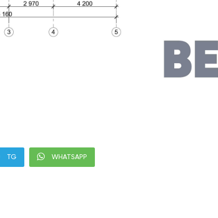
TG
WHATSAPP