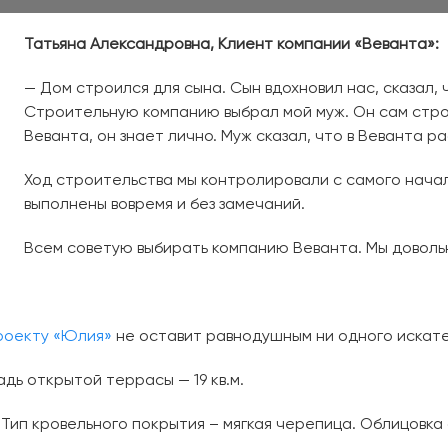
Татьяна Александровна, Клиент компании «Веванта»:
— Дом строился для сына. Сын вдохновил нас, сказал, ч
Строительную компанию выбрал мой муж. Он сам стро
Веванта, он знает лично. Муж сказал, что в Веванта
Ход строительства мы контролировали с самого нача
выполнены вовремя и без замечаний.
Всем советую выбирать компанию Веванта. Мы довольн
роекту «Юлия»
не оставит равнодушным ни одного искате
дь открытой террасы — 19 кв.м.
Тип кровельного покрытия – мягкая черепица. Облицовка