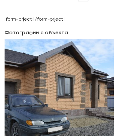
[form-prject][/form-prject]
Фотографии с объекта