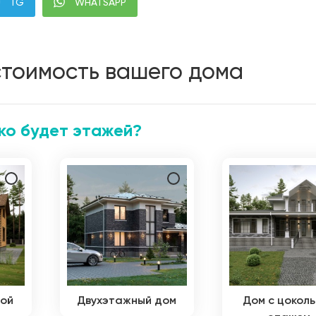
TG
WHATSAPP
стоимость вашего дома
ко будет этажей?
дой
Двухэтажный дом
Дом с цокол