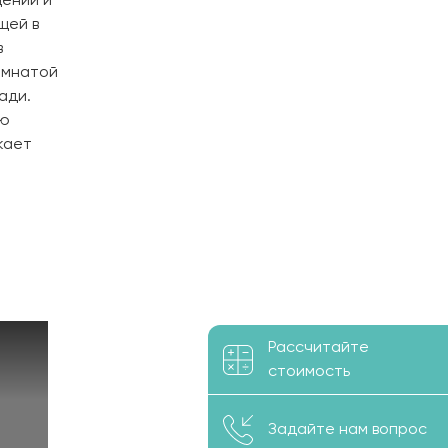
щений и
щей в
в
омнатой
ади.
ую
кает
Рассчитайте
стоимость
Задайте нам вопрос