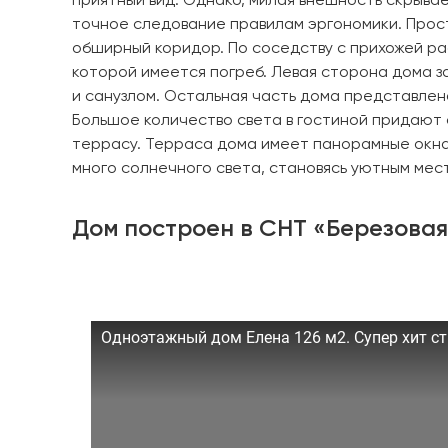
приятный вид. Однако, милая внешность скрыв
точное следование правилам эргономики. Прос
обширный коридор. По соседству с прихожей р
которой имеется погреб. Левая сторона дома з
и санузлом. Остальная часть дома представле
Большое количество света в гостиной придают 
террасу. Терраса дома имеет панорамные окна
много солнечного света, становясь уютным мес
Дом построен в СНТ «Березова
Одноэтажный дом Елена 126 м2. Супер хит ст