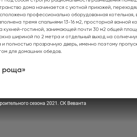
ает под собой строгую рациональность размещения поме
транство дома начинается с уютной прихожей, переходя
асположена профессионально оборудованная котельная, 
аполнена тремя спальнями 13-16 м2, просторной ванной к
на кухней-гостиной, занимающей почти 30 м2 общей площ
окна шириной по 2 метра и отдельный выход на солнечн
 и полностью прозрачную дверь, именно поэтому пропус
том для домашних обедов.
я роща»
роительного сезона 2021. СК Веванта