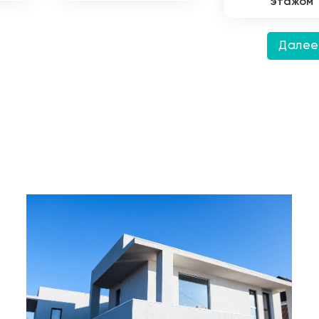
этажом
Дале