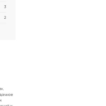
3
2
».
Удачное
и