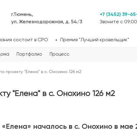
г.Тюмень,
+7 (3452) 39-65
ул. Железнодорожная, д. 54/3
Звоните с 09:00
пания состоит в СРО
Премия "Лучший кровельщик"
дома
Портфолио
Процесс
о проекту "Елена" в с. Онохино 126 м2
у "Елена" в с. Онохино 126 м2
«Елена» началось в с. Онохино в мае 