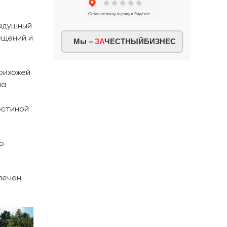
радушный
ещений и
Мы –
ЗА
ЧЕСТНЫЙБИЗНЕС
рихожей
ма
остиной
о
печен