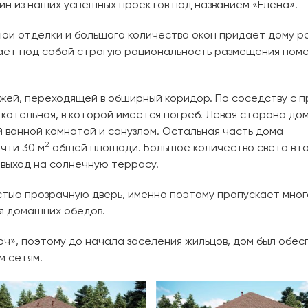
ин из наших успешных проектов под названием «Елена».
ой отделки и большого количества окон придает дому 
ывает под собой строгую рациональность размещения пом
жей, переходящей в обширный коридор. По соседству с п
отельная, в которой имеется погреб. Левая сторона до
й ванной комнатой и санузлом. Остальная часть дома
2
чти 30 м
общей площади. Большое количество света в г
 выход на солнечную террасу.
тью прозрачную дверь, именно поэтому пропускает мног
я домашних обедов.
ч», поэтому до начала заселения жильцов, дом был обес
м сетям.