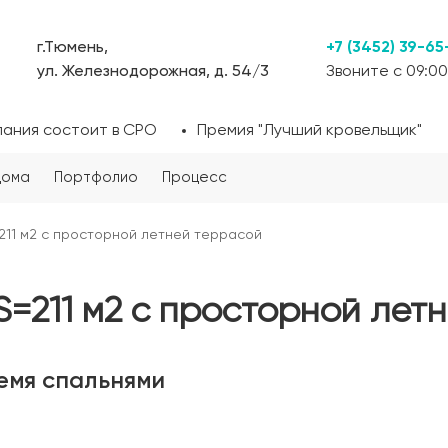
г.Тюмень,
+7 (3452) 39-65
ул. Железнодорожная, д. 54/3
Звоните с 09:00
пания состоит в СРО
Премия "Лучший кровельщик"
дома
Портфолио
Процесс
211 м2 с просторной летней террасой
S=211 м2 с просторной лет
емя спальнями