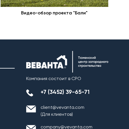
Видео-обзор проекта "Бали"
Н
Компания состоит в СРО
+7 (3452) 39-65-71
client@vevanta.com
(Для клиентов)
company@vevanta.com