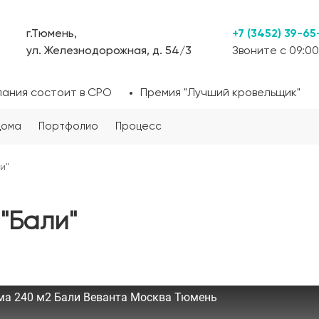
г.Тюмень,
+7 (3452) 39-65
ул. Железнодорожная, д. 54/3
Звоните с 09:00
пания состоит в СРО
Премия "Лучший кровельщик"
дома
Портфолио
Процесс
и"
"Бали"
ма 240 м2 Бали Веванта Москва Тюмень