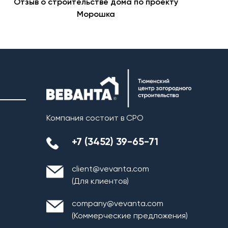
Отзыв о строительстве дома по проекту
В
Морошка
Компания состоит в СРО
+7 (3452) 39-65-71
client@vevanta.com
(Для клиентов)
company@vevanta.com
(Коммерческие предложения)