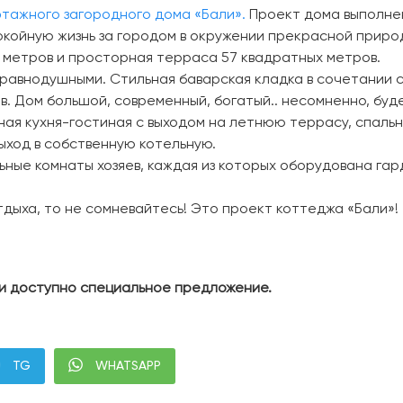
этажного загородного дома «Бали».
Проект дома выполнен
окойную жизнь за городом в окружении прекрасной приро
 метров и просторная терраса 57 квадратных метров.
 равнодушными. Стильная баварская кладка в сочетании
в. Дом большой, современный, богатый.. несомненно, буде
я кухня-гостиная с выходом на летнюю террасу, спальня 
ыход в собственную котельную.
ные комнаты хозяев, каждая из которых оборудована га
тдыха, то не сомневайтесь! Это проект коттеджа «Бали»!
ни доступно специальное предложение.
TG
WHATSAPP