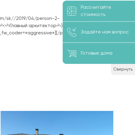
Рассчитайте
стоимость
a.com/sk//2019/04/person-2-
3‹²›:‹²›Главный архитектор‹²›}‹¹›»
Задайте нам вопрос
 _fw_coder=»aggressive»][/persons]
Готовые дома
Свернуть