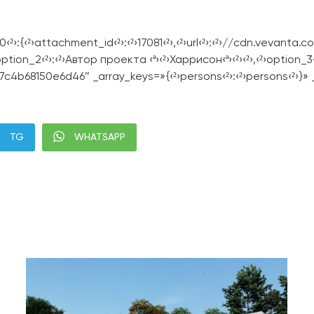
²›:{‹²›attachment_id‹²›:‹²›17081‹²›,‹²›url‹²›:‹²›//cdn.vevant
›option_2‹²›:‹²›Автор проекта ‹ª›‹²›Харрисон‹ª›‹²›‹²›,‹²›option_
4b68150e6d46″ _array_keys=»{‹²›persons‹²›:‹²›persons‹²›}»
TG
WHATSAPP