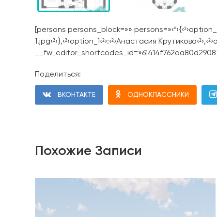
[persons persons_block=»» persons=»‹º›{‹²›option_0‹
1.jpg‹²›},‹²›option_1‹²›:‹²›Анастасия Крутикова‹²›,‹²
__fw_editor_shortcodes_id=»61414f762aa80d29087c
Поделиться:
ВКОНТАКТЕ
ОДНОКЛАССНИКИ
Похожие Записи