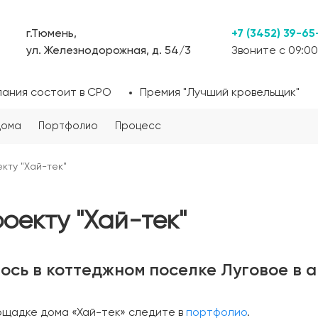
г.Тюмень,
+7 (3452) 39-65
ул. Железнодорожная, д. 54/3
Звоните с 09:00
пания состоит в СРО
Премия "Лучший кровельщик"
дома
Портфолио
Процесс
кту "Хай-тек"
оекту "Хай-тек"
ось в коттеджном поселке Луговое в а
ощадке дома «Хай-тек» следите в
портфолио
.