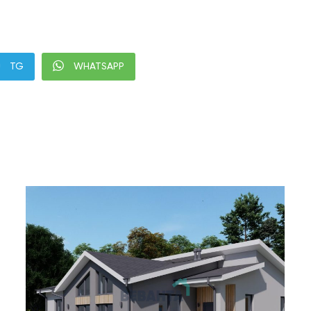
TG
WHATSAPP