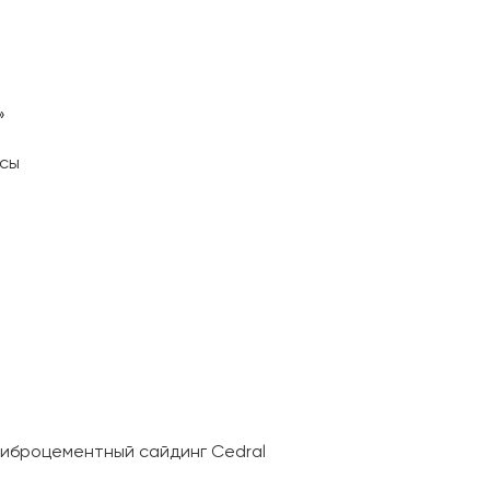
»
асы
иброцементный сайдинг Сedral