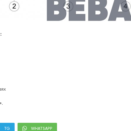
:
аях
».
TG
WHATSAPP