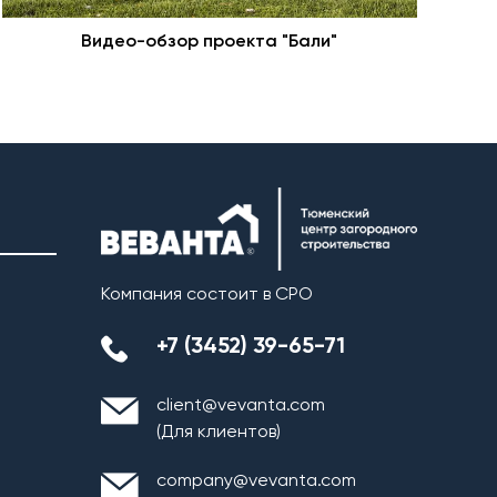
Видео-обзор проекта "Бали"
Н
Компания состоит в СРО
+7 (3452) 39-65-71
client@vevanta.com
(Для клиентов)
company@vevanta.com