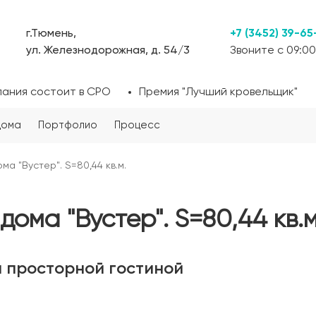
г.Тюмень,
+7 (3452) 39-65
ул. Железнодорожная, д. 54/3
Звоните с 09:00
пания состоит в СРО
Премия "Лучший кровельщик"
дома
Портфолио
Процесс
а "Вустер". S=80,44 кв.м.
ома "Вустер". S=80,44 кв.м
и просторной гостиной