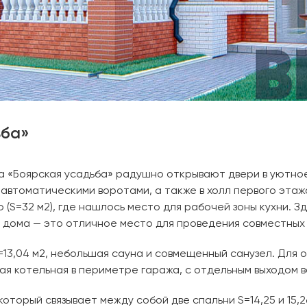
ьба»
а «Боярская усадьба» радушно открывают двери в уютно
 автоматическими воротами, а также в холл первого эта
S=32 м2), где нашлось место для рабочей зоны кухни. З
в дома — это отличное место для проведения совместных 
13,04 м2, небольшая сауна и совмещенный санузел. Для
 котельная в периметре гаража, с отдельным выходом в
торый связывает между собой две спальни S=14,25 и 15,26