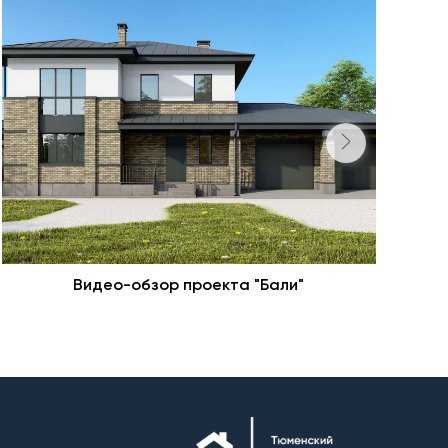
Видео-обзор проекта "Бали"
Н