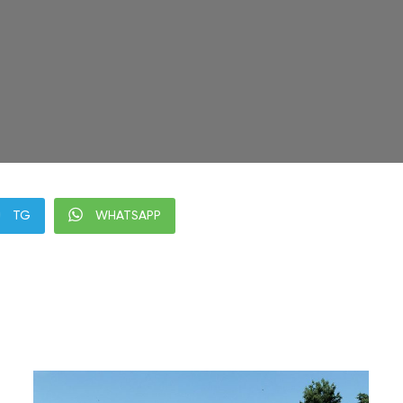
TG
WHATSAPP