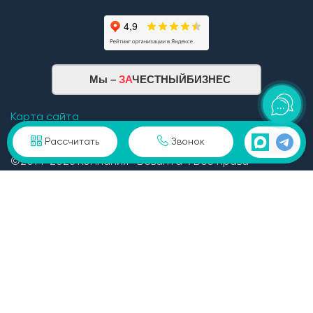
Мы –
ЗА
ЧЕСТНЫЙБИЗНЕС
Карта сайта
Рассчитать
Звонок
©2014-2026 Компания «Веванта». Все права
защищены. При использование материала
гиперссылка обязательна. Сайт не является
публичной офертой определяемой положениями ГК
РФ и носит исключительно информационный
характер. Для получения подробной информации о
ценах на дома, стоимости, видах и условий
предоставления услуг обращайтесь в офис продаж.
Закажите обратный звонок, отправьте заявку или