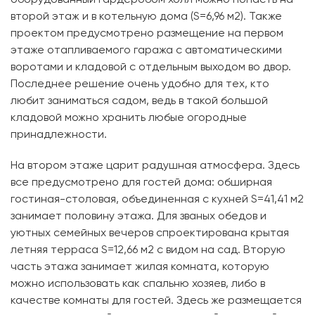
оборудованный гардеробом холл можно попасть на
второй этаж и в котельную дома (S=6,96 м2). Также
проектом предусмотрено размещение на первом
этаже отапливаемого гаража с автоматическими
воротами и кладовой с отдельным выходом во двор.
Последнее решение очень удобно для тех, кто
любит заниматься садом, ведь в такой большой
кладовой можно хранить любые огородные
принадлежности.
На втором этаже царит радушная атмосфера. Здесь
все предусмотрено для гостей дома: обширная
гостиная-столовая, объединенная с кухней S=41,41 м2
занимает половину этажа. Для званых обедов и
уютных семейных вечеров спроектирована крытая
летняя терраса S=12,66 м2 с видом на сад. Вторую
часть этажа занимает жилая комната, которую
можно использовать как спальню хозяев, либо в
качестве комнаты для гостей. Здесь же размещается