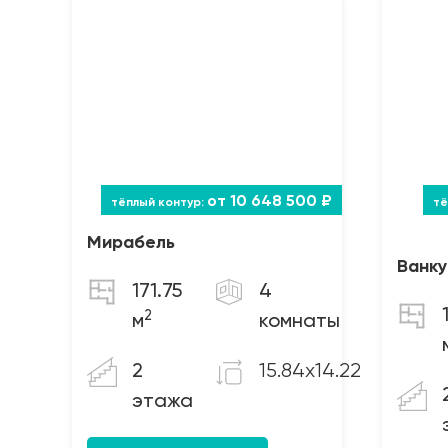
от 10 648 500 ₽
Мирабель
Ванк
171.75
4
2
м
комнаты
15.84x14.22
2
этажа