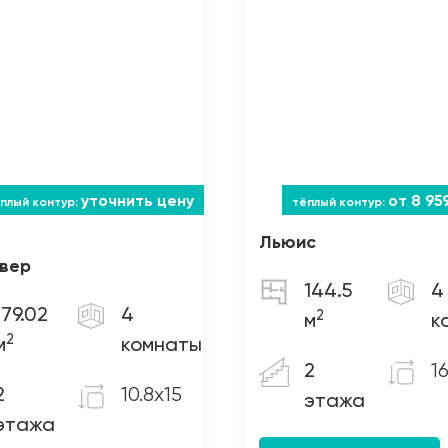
уточнить цену
от 8 95
Льюис
увер
144.5
4
179.02
4
2
м
к
2
м
комнаты
1
2
10.8x15
2
этажа
этажа