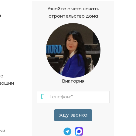
Узнайте с чего начать
о
строительство дома
ое
Виктория
 вашим
жду звонка
рый