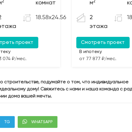
2
2
м
комнат
м
к
18.58x24.56
18
2
2
этажа
этажа
треть проект
Смотреть проект
отеку
В ипотеку
3 074 ₽/мес.
от 77 877 ₽/мес.
 о строительстве, подумайте о том, что индивидуальное
идеальному дому! Свяжитесь с нами и наша команда с ра
ании дома вашей мечты.
TG
WHATSAPP