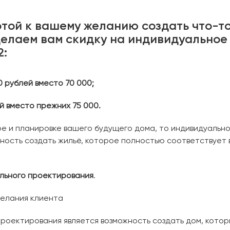
отой к вашему желанию создать что-т
делаем вам скидку на индивидуальное
2:
0
рублей
вместо
70
000;
й
вместо
прежних
75
000.
ре и планировке вашего будущего дома, то индивидуальн
ность создать жильё, которое полностью соответствует
льного проектирования
.
желания клиента
проектирования является возможность создать дом, кото