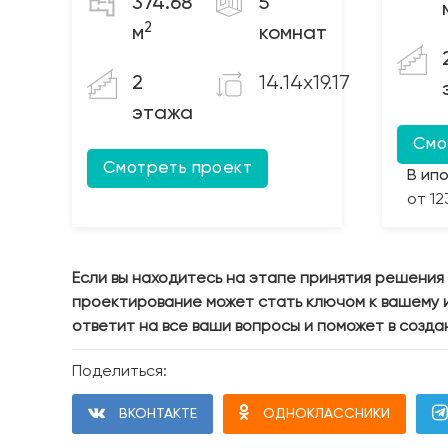
374.68
5
2
м
комнат
14.14x19.17
2
этажа
Смо
Смотреть проект
В ип
от 12
Если вы находитесь на этапе принятия решения
проектирование может стать ключом к вашему 
ответит на все ваши вопросы и поможет в созд
Поделиться:
ВКОНТАКТЕ
ОДНОКЛАССНИКИ