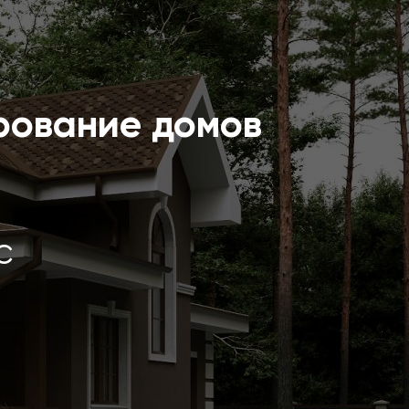
рование домов
с