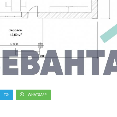
TG
WHATSAPP