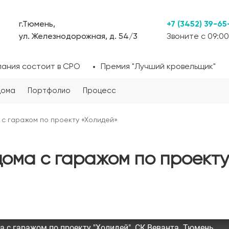
г.Тюмень,
+7 (3452) 39-65
ул. Железнодорожная, д. 54/3
Звоните с 09:00
пания состоит в СРО
Премия "Лучший кровельщик"
дома
Портфолио
Процесс
с гаражом по проекту «Холидей»
ома с гаражом по проекту
 с гаражом по проекту "Холидей". СК Веванта. Тюмень.