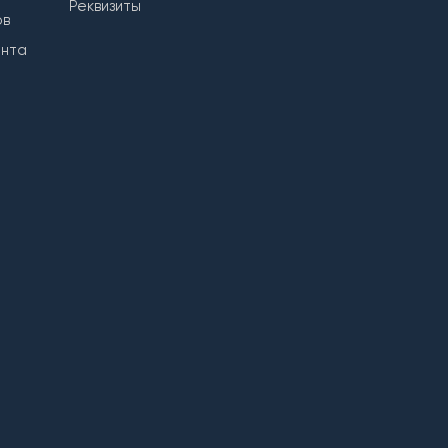
Реквизиты
ов
ента