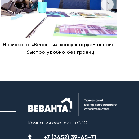
Новинка от «Веванты»: консультируем онлайн
Ста
— быстро, удобно, без границ!
Компания состоит в СРО
+7 (3452) 39-65-71