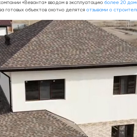
 компании «Веванта» вводом в эксплуатацию
более 20 дом
ва готовых объектов охотно делятся
отзывами о строител