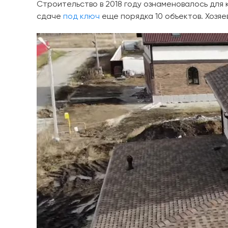
Строительство в 2018 году ознаменовалось для
сдаче
под ключ
еще порядка 10 объектов. Хозяе