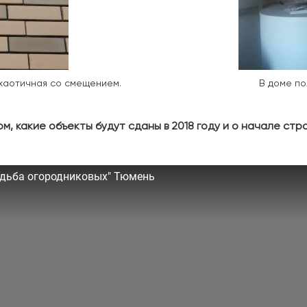
 хаотичная со смещением.
В доме по
м, какие объекты будут сданы в 2018 году и о начале стр
адьба огородниковых" Тюмень