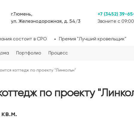
г.Тюмень,
+7 (3452) 39-65
ул. Железнодорожная, д. 54/3
Звоните с 09:00
пания состоит в СРО
Премия "Лучший кровельщик"
дома
Портфолио
Процесс
оится коттедж по проекту "Линкольн"
коттедж по проекту "Линко
кв.м.