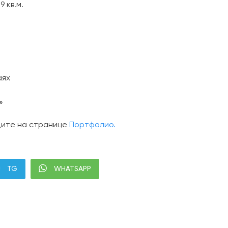
9 кв.м.
аях
»
дите на странице
Портфолио.
TG
WHATSAPP