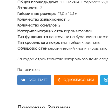
Общая площадь дома
218,82 кв.м. + терраса 29,0
Этажность
2
Габаритные размеры
17,0 х 14,1 м
Количество жилых комнат
5
Количество санузлов
2
Материал несущих стен
керамзитоблок
Тип фундамента
ленточный на буронабивных св
Тип кровельного покрытия
гибкая черепица
Облицовка стен
керамический кирпич «Брылино
За ходом строительства загородного дома сле
Поделиться:
ВКОНТАКТЕ
ОДНОКЛАССНИКИ
Похожие Записи