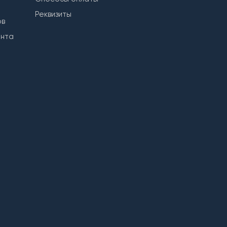
Реквизиты
ов
ента