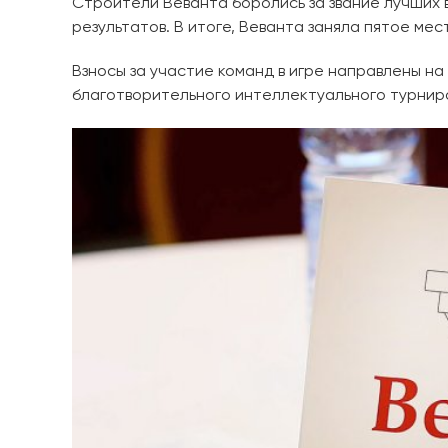
Строители Веванта боролись за звание лучших 
результатов. В итоге, Веванта заняла пятое мес
Взносы за участие команд в игре направлены н
благотворительного интеллектуального турнир