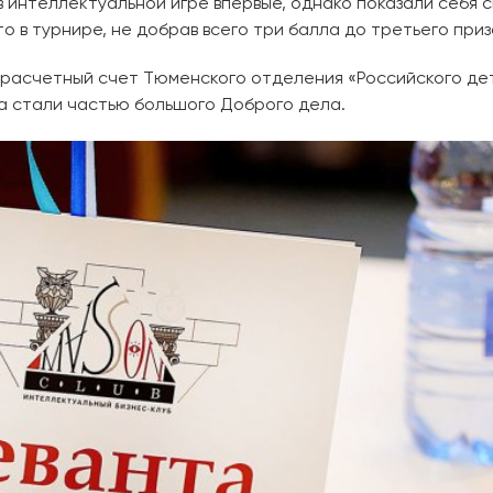
в интеллектуальной игре впервые, однако показали себя
то в турнире, не добрав всего три балла до третьего при
а расчетный счет Тюменского отделения «Российского дет
а стали частью большого Доброго дела.