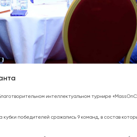
анта
м благотворительном интеллектуальном турнире «MassОnCl
За кубки победителей сражались 9 команд, в состав кото