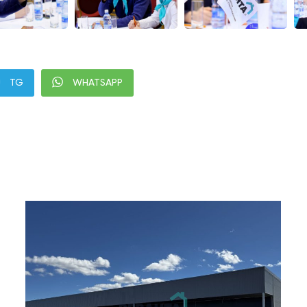
TG
WHATSAPP