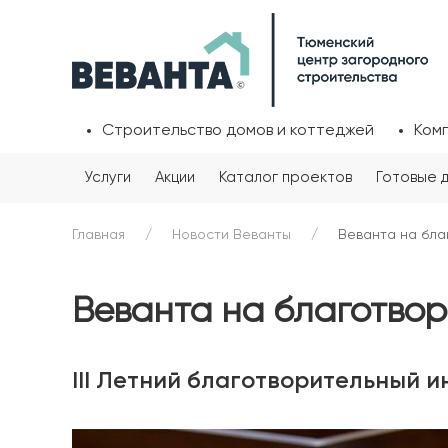
Строительство домов и коттеджей
Ком
Услуги
Акции
Каталог проектов
Готовые 
Главная
Новости Веванты
Веванта на бла
Веванта на благотво
III Летний благотворительный 