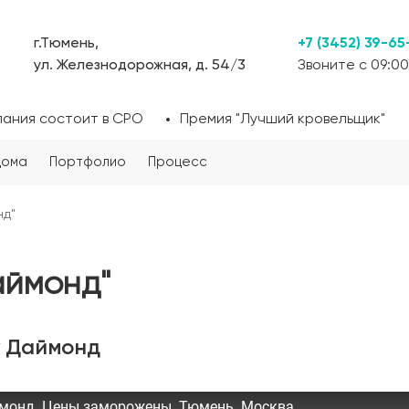
г.Тюмень,
+7 (3452) 39-65
ул. Железнодорожная, д. 54/3
Звоните с 09:00
пания состоит в СРО
Премия "Лучший кровельщик"
дома
Портфолио
Процесс
нд"
аймонд"
у Даймонд
монд. Цены заморожены. Тюмень. Москва.