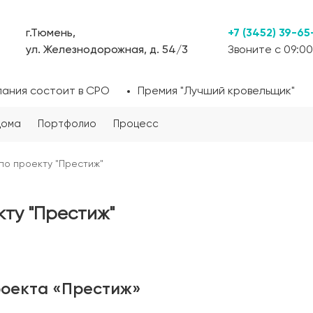
г.Тюмень,
+7 (3452) 39-65
ул. Железнодорожная, д. 54/3
Звоните с 09:00
пания состоит в СРО
Премия "Лучший кровельщик"
дома
Портфолио
Процесс
по проекту "Престиж"
ту "Престиж"
роекта «Престиж»