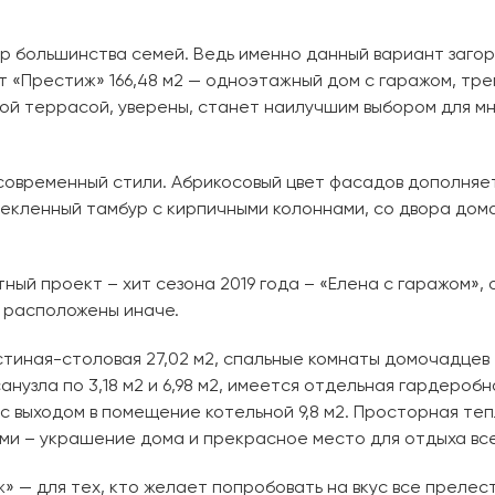
р большинства семей. Ведь именно данный вариант заго
т «Престиж» 166,48 м2 — одноэтажный дом с гаражом, тре
ой террасой, уверены, станет наилучшим выбором для мн
современный стили. Абрикосовый цвет фасадов дополняе
текленный тамбур с кирпичными колоннами, со двора дом
ый проект – хит сезона 2019 года – «Елена с гаражом»,
 расположены иначе.
 гостиная-столовая 27,02 м2, спальные комнаты домочадцев
 санузла по 3,18 м2 и 6,98 м2, имеется отдельная гардеробн
м2 с выходом в помещение котельной 9,8 м2. Просторная те
ми – украшение дома и прекрасное место для отдыха все
 — для тех, кто желает попробовать на вкус все прелест