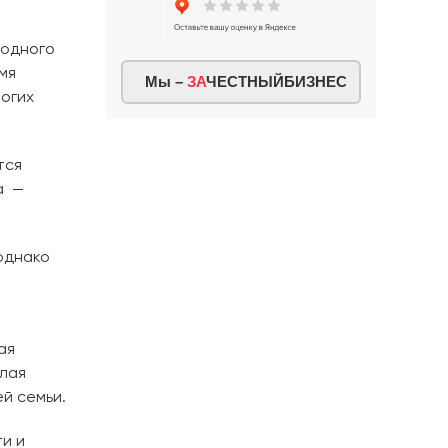
родного
мя
Мы –
ЗА
ЧЕСТНЫЙБИЗНЕС
огих
тся
а —
 однако
ая
плая
й семьи.
и и