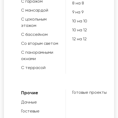
С гаражом
8 на 8
С мансардой
9 на 9
С цокольным
10 на 10
этажом
10 на 12
С бассейном
12 на 12
Со вторым светом
С панорамными
окнами
С террасой
Прочие
Готовые проекты
Дачные
Гостевые