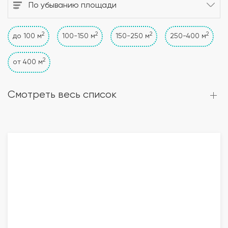
По убыванию площади
2
2
2
2
до 100 м
100-150 м
150-250 м
250-400 м
2
от 400 м
Смотреть весь список