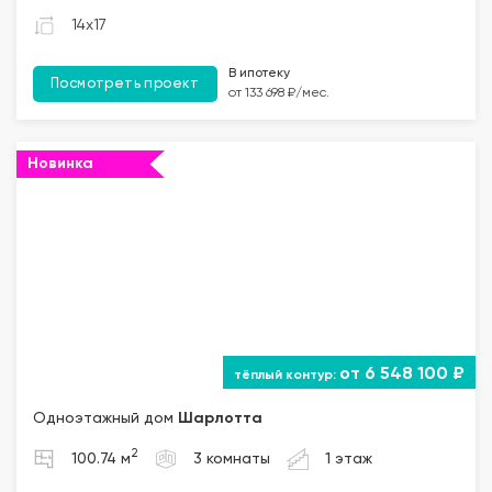
14x17
В ипотеку
Посмотреть проект
от 133 698 ₽/мес.
Новинка
""="">
от 6 548 100 ₽
Одноэтажный дом
Шарлотта
2
100.74 м
3 комнаты
1 этаж