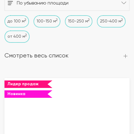
По убыванию площади
2
2
2
2
до 100 м
100-150 м
150-250 м
250-400 м
2
от 400 м
Смотреть весь список
Лидер продаж
Новинка
""="">