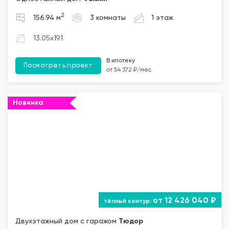
2
156.94 м
3 комнаты
1 этаж
13.05x19.1
В ипотеку
Посмотреть проект
от 54 372 ₽/мес.
Новинка
""="">
от 12 426 040 ₽
Двухэтажный дом с гаражом
Тюдор