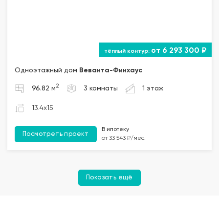
от 6 293 300 ₽
Одноэтажный дом
Веванта
-Финхаус
2
96.82 м
3 комнаты
1 этаж
13.4x15
В ипотеку
Посмотреть проект
от 33 543 ₽/мес.
Показать ещё