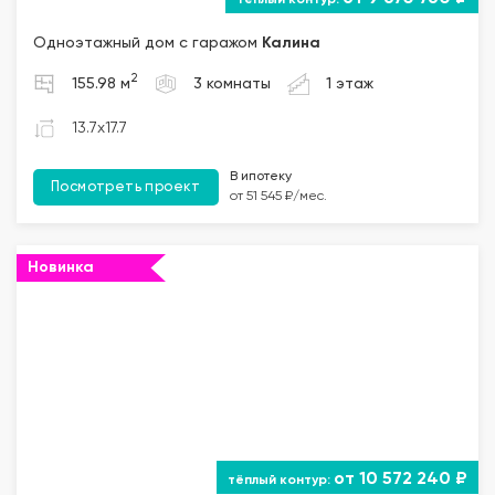
Одноэтажный дом с гаражом
Калина
2
155.98 м
3 комнаты
1 этаж
13.7x17.7
В ипотеку
Посмотреть проект
от 51 545 ₽/мес.
Новинка
""="">
от 10 572 240 ₽