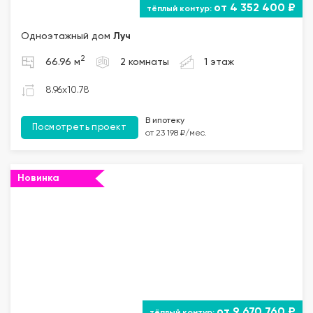
от 4 352 400 ₽
Одноэтажный дом
Луч
2
66.96 м
2 комнаты
1 этаж
8.96x10.78
В ипотеку
Посмотреть проект
от 23 198 ₽/мес.
Новинка
""="">
от 9 670 760 ₽