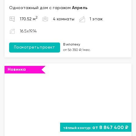
Одноэтажный дом с гаражом
Апрель
2
170.52 м
4 комнаты
1 этаж
16.5x19.14
В ипотеку
Посмотреть проект
от 56 350 ₽/мес.
Новинка
""="">
от 8 847 400 ₽