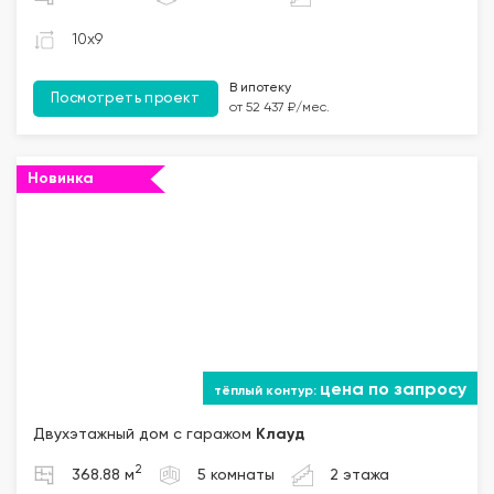
10x9
В ипотеку
Посмотреть проект
от 52 437 ₽/мес.
Новинка
""="">
цена по запросу
Двухэтажный дом с гаражом
Клауд
2
368.88 м
5 комнаты
2 этажа