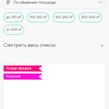
По убыванию площади
2
2
2
2
до 100 м
100-150 м
150-250 м
250-400 м
2
от 400 м
Смотреть весь список
Лидер продаж
Новинка
""="">