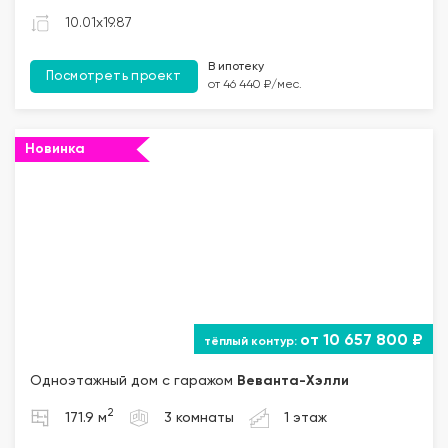
10.01x19.87
В ипотеку
Посмотреть проект
от 46 440 ₽/мес.
Новинка
от 10 657 800 ₽
Одноэтажный дом с гаражом
Веванта
-Хэлли
2
171.9 м
3 комнаты
1 этаж