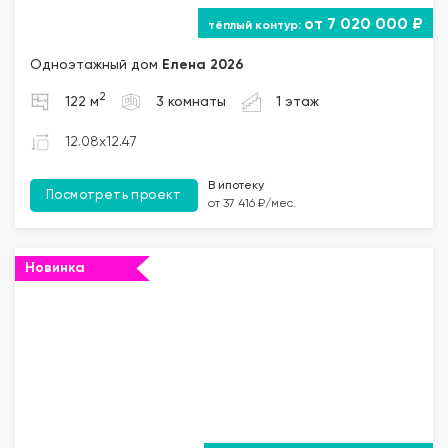
от 7 020 000 ₽
Одноэтажный дом
Елена 2026
2
122 м
3 комнаты
1 этаж
12.08x12.47
В ипотеку
Посмотреть проект
от 37 416 ₽/мес.
Новинка
""="">