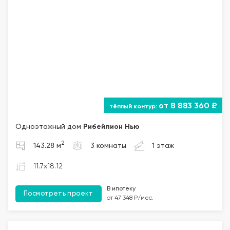
от 8 883 360 ₽
Одноэтажный дом
Рибейлион Нью
2
143.28 м
3 комнаты
1 этаж
11.7x18.12
В ипотеку
Посмотреть проект
от 47 348 ₽/мес.