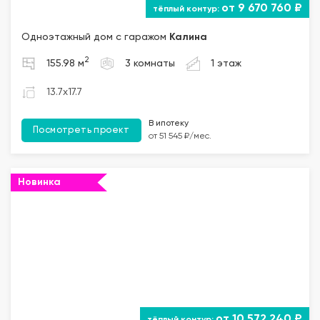
от 9 670 760 ₽
Одноэтажный дом с гаражом
Калина
2
155.98 м
3 комнаты
1 этаж
13.7x17.7
В ипотеку
Посмотреть проект
от 51 545 ₽/мес.
Новинка
""="">
от 10 572 240 ₽