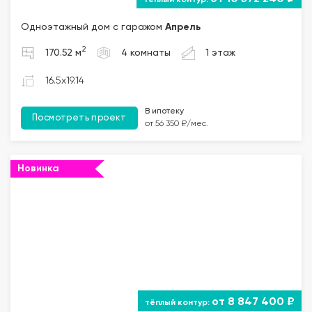
Одноэтажный дом с гаражом
Апрель
2
170.52 м
4 комнаты
1 этаж
16.5x19.14
В ипотеку
Посмотреть проект
от 56 350 ₽/мес.
Новинка
""="">
от 8 847 400 ₽