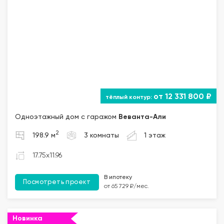
от 12 331 800 ₽
Одноэтажный дом с гаражом
Веванта
-Али
2
198.9 м
3 комнаты
1 этаж
17.75x11.96
В ипотеку
Посмотреть проект
от 65 729 ₽/мес.
Новинка